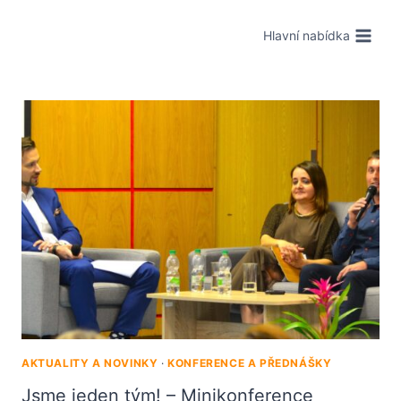
Hlavní nabídka
AKTUALITY A NOVINKY
·
KONFERENCE A PŘEDNÁŠKY
Jsme jeden tým! – Minikonference